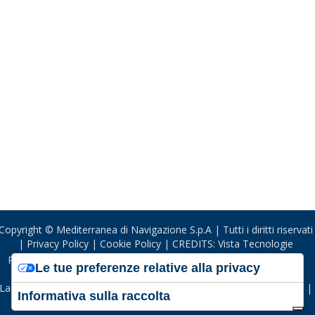
Copyright © Mediterranea di Navigazione S.p.A | Tutti i diritti riservati
Privacy Policy
Cookie Policy
CREDITS: Vista Tecnologie
Registro imprese di Trieste | R.E.A. 99987 |
P.iva: 00614690329 |
Le tue preferenze relative alla privacy
Capitale sociale € 5.000.000,00€ i.v. |
La Mediterranea di Navigazione S.p.A. non è in stato di liquidazione |
Informativa sulla raccolta
La Mediterranea di Navigazione S.p.A. non è a socio unico